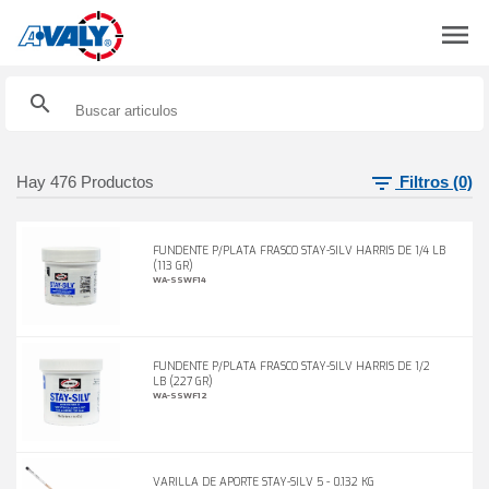
menu
search
filter_list
Hay
476
Productos
Filtros
(0)
FUNDENTE P/PLATA FRASCO STAY-SILV HARRIS DE 1/4 LB
(113 GR)
WA-SSWF14
FUNDENTE P/PLATA FRASCO STAY-SILV HARRIS DE 1/2
LB (227 GR)
WA-SSWF12
VARILLA DE APORTE STAY-SILV 5 - 0.132 KG